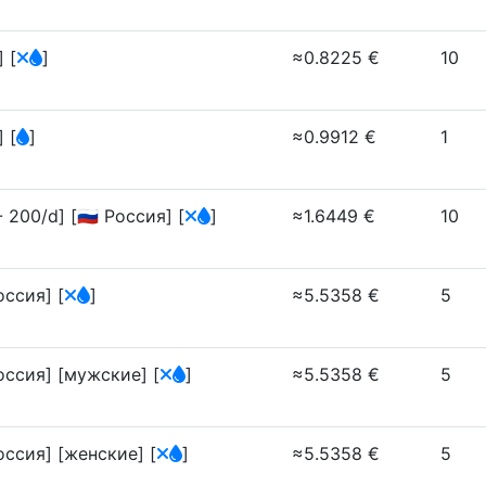
я]
[
]
≈0.8225 €
10
я]
[
]
≈0.9912 €
1
200/d] [🇷🇺 Россия]
[
]
≈1.6449 €
10
Россия]
[
]
≈5.5358 €
5
Россия] [мужские]
[
]
≈5.5358 €
5
Россия] [женские]
[
]
≈5.5358 €
5