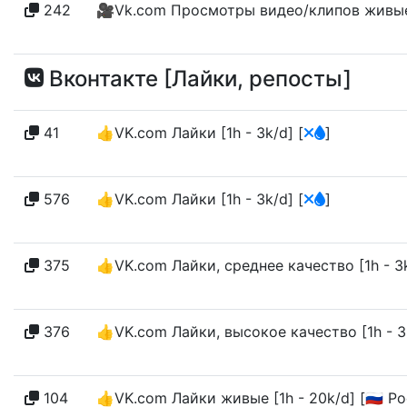
242
🎥Vk.com Просмотры видео/клипов живые [1
Вконтакте [Лайки, репосты]
41
👍VK.com Лайки [1h - 3k/d]
[
]
576
👍VK.com Лайки [1h - 3k/d]
[
]
375
👍VK.com Лайки, среднее качество [1h - 3k
376
👍VK.com Лайки, высокое качество [1h - 3k
104
👍VK.com Лайки живые [1h - 20k/d] [🇷🇺 Р