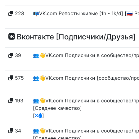
228
📭VK.com Репосты живые [1h - 1k/d] [🇷🇺 
Вконтакте [Подписчики/Друзья]
39
👥👋VK.com Подписчики в сообщество/про
575
👥👋VK.com Подписчики [сообщество/проф
193
👥👋VK.com Подписчики в сообщество/профи
[Среднее качество]
[
]
34
👥👋VK.com Подписчики в сообщество/профи
[Среднее качество]