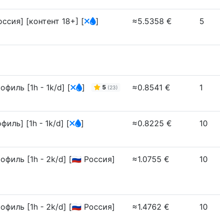
Россия] [контент 18+]
[
]
≈5.5358 €
5
филь [1h - 1k/d]
[
]
≈0.8541 €
1
5
(23)
иль] [1h - 1k/d]
[
]
≈0.8225 €
10
ль [1h - 2k/d] [🇷🇺 Россия]
≈1.0755 €
10
ль [1h - 2k/d] [🇷🇺 Россия]
≈1.4762 €
10