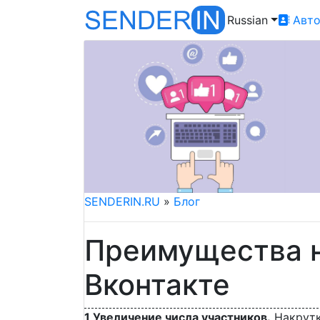
Russian
Авто
SENDERIN.RU
»
Блог
Преимущества н
Вконтакте
1 Увеличение числа участников.
Накрутк