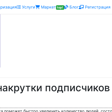
ризация
Услуги
Маркет
Блог
Регистрация
top!
акрутки подписчиков
а поможет быстро увеличить количество людей, состоя