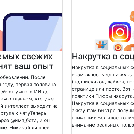
самых свежих
Накрутка в со
нят ваш опыт
Накрутка в социальных с
возможность для искусст
 обновлений. После
(подписчиков, лайков, пр
году, первая половина
странице или посте. Вот
ей: от умного ИИ до
практики:Плюсы накрутки
ем о главном, что уже
Накрутка в социальных 
й интеллект выходит на
аккаунтам быстро получ
ступа к чатуТеперь
внимания: Большое коли
ерез @имя_бота, и он
внимание реальных польз
ние. Никакой лишней